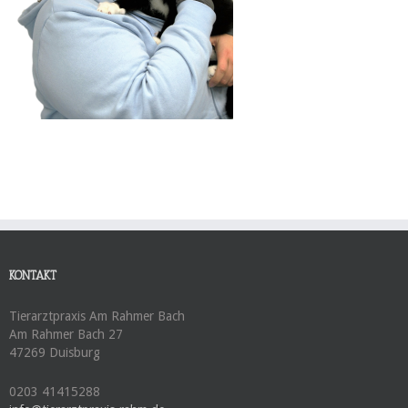
KONTAKT
Tierarztpraxis Am Rahmer Bach
Am Rahmer Bach 27
47269 Duisburg
0203 41415288