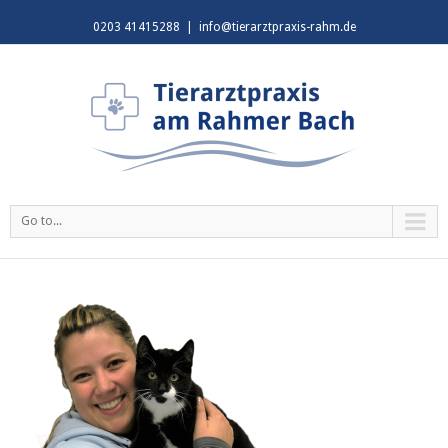
0203 41415288
|
info@tierarztpraxis-rahm.de
Go to...