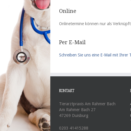
Online
Onlinetermine können nur als Verknüpf
Per E-Mail
Schreiben Sie uns eine
E-Mail mit Ihrer
KONTAKT
Tierarztpraxis Am Rahmer Bach
Am Rahmer Bach 27
47269 Duisburg
0203 41415288