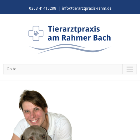
0203 41415288
|
info@tierarztpraxis-rahm.de
Go to...