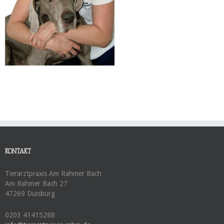
KONTAKT
Tierarztpraxis Am Rahmer Bach
Am Rahmer Bach 27
47269 Duisburg
0203 41415288