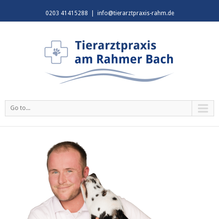
0203 41415288
|
info@tierarztpraxis-rahm.de
Go to...