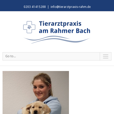
0203 41415288
|
info@tierarztpraxis-rahm.de
Go to...