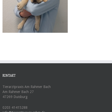
KONTAKT
Tierarztpraxis Am Rahmer Bach
Am Rahmer Bach 27
47269 Duisburg
0203 41415288