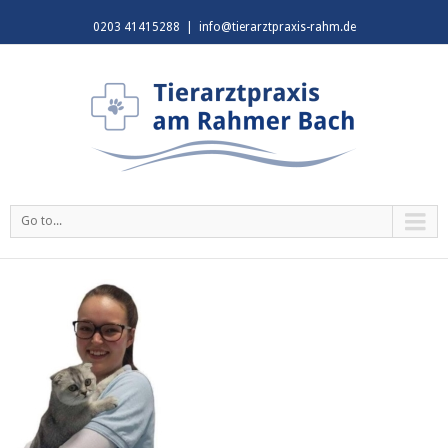
0203 41415288
|
info@tierarztpraxis-rahm.de
Go to...