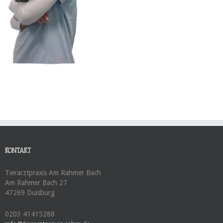
KONTAKT
Tierarztpraxis Am Rahmer Bach
Am Rahmer Bach 27
47269 Duisburg
0203 41415288