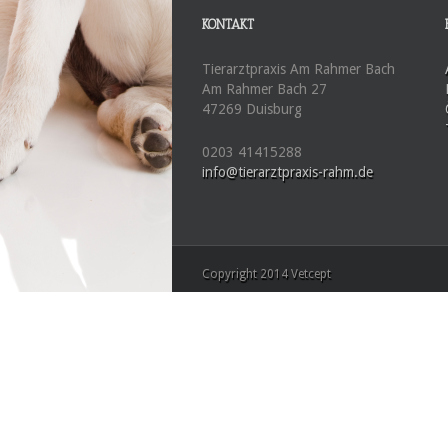
KONTAKT
Tierarztpraxis Am Rahmer Bach
Am Rahmer Bach 27
47269 Duisburg
0203 41415288
info@tierarztpraxis-rahm.de
Copyright 2014 Vetcept