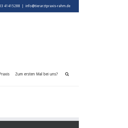
03 41415288
|
info@tierarztpraxis-rahm.de
Praxis
Zum ersten Mal bei uns?