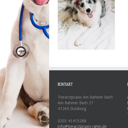
KONTAKT
Tierarztpraxis Am Rahmer Bach
Am Rahmer Bach 27
47269 Duisburg
0203 41415288
info@tierarztpraxis-rahm.de