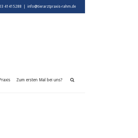
03 41415288
|
info@tierarztpraxis-rahm.de
Praxis
Zum ersten Mal bei uns?