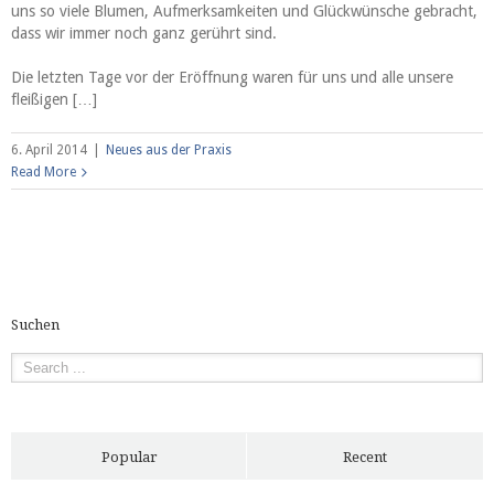
der
uns so viele Blumen, Aufmerksamkeiten und Glückwünsche gebracht,
Eröffnung
dass wir immer noch ganz gerührt sind.
–
Herzlichen
Die letzten Tage vor der Eröffnung waren für uns und alle unsere
Dank
fleißigen […]
für
alles!
6. April 2014
|
Neues aus der Praxis
Neues
Read More
aus
der
Praxis
Suchen
Popular
Recent