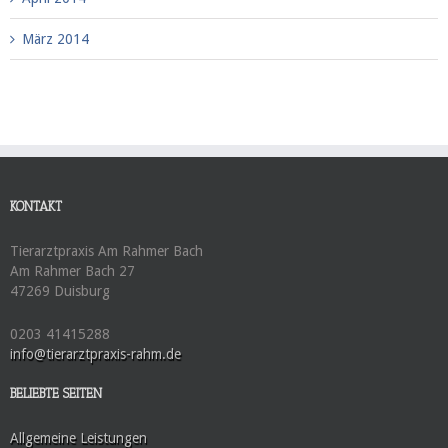
März 2014
KONTAKT
Tierarztpraxis Am Rahmer Bach
Am Rahmer Bach 27
47269 Duisburg
0203 41415288
info@tierarztpraxis-rahm.de
BELIEBTE SEITEN
Allgemeine Leistungen